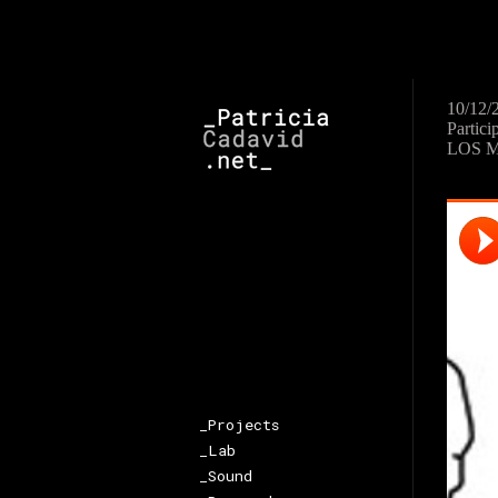
10/12/
Partici
LOS MA
_Projects
_Lab
_Sound