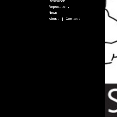
_Research
_Repository
_News
_About | Contact