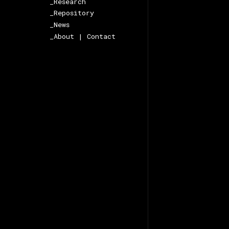
_Research
_Repository
_News
_About | Contact