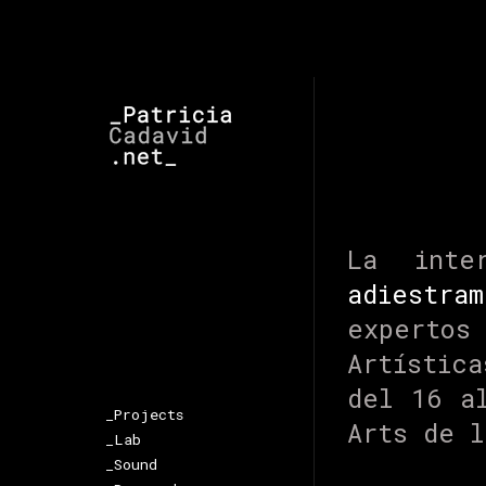
La inte
adiestra
experto
Artística
del 16 a
_Projects
Arts de l
_Lab
_Sound